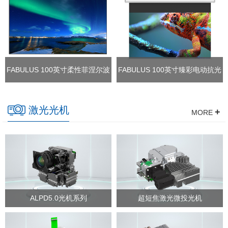
FABULUS 100英寸柔性菲涅尔波
FABULUS 100英寸臻彩电动抗光
导屏
幕
激光光机
+
MORE
ALPD5.0光机系列
超短焦激光微投光机