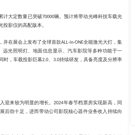
累计大定数量已突破
辆。预计将带动光峰科技车载光
70000
光投影仪的高配版本。
，并在展会上发布了全球首款
全能激光大灯，集
ALL-in-ONE
、远光照明灯、地面信息显示、汽车影院等多种功能于一
同时，车载投影巨幕
、
持续研发，具备亮度及分辨率
2.0
3.0
入迎来较为明显的增长。
年春节档票房实现新高，同
2024
展后劲十足，进而带动公司影院核心器件业务收入持续向