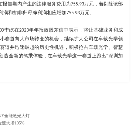
在报告期内产生的法律服务费用为
万元，若剔除该部
755.93
利润和扣非归母净利润相应增加
万元。
755.93
李屹在
年年报致股东信中表示，将让基础业务和成
EO
2023
小赛道向大市场转变的机会，继续扩大公司在车载光学领
赛道并迅速崛起的历史性机遇，积极抢占车载光学、智慧
创造全新的驾乘体验，在车载光学这一赛道上跑出“深圳加
ONE全能激光大灯
流大增105%