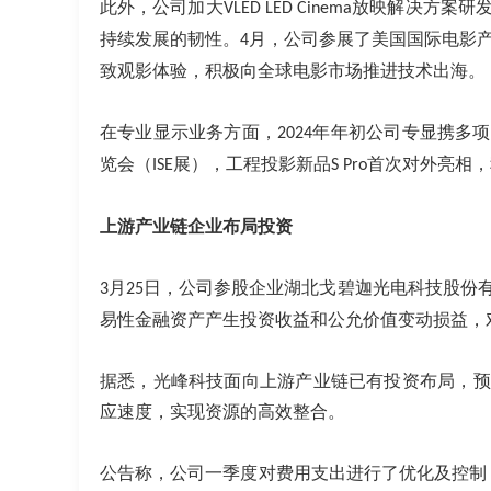
此外，公司加大
放映解决方案研
VLED LED Cinema
持续发展的韧性。
月，公司参展了美国国际电影
4
致观影体验，积极向全球电影市场推进技术出海。
在专业显示业务方面，
年年初公司专显携多项
2024
览会（
展），工程投影新品
首次对外亮相，
ISE
S Pro
上游产业链企业布局投资
月
日，公司参股企业湖北戈碧迦光电科技股份
3
25
易性金融资产产生投资收益和公允价值变动损益，
据悉，光峰科技面向上游产业链已有
投资布局，预
应速度，实现资源的高效整合。
公告称，公司一季度对
费用支出
进行了
优化及控制