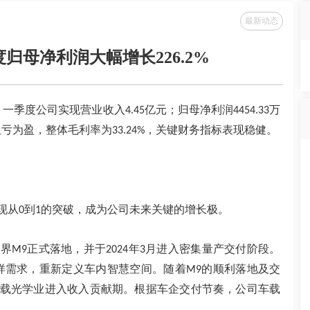
最新动态
度归母净利润大幅增长226.2%
，一季度公司实现营业收入
亿元；归母净利润
万
4.45
4454.33
扭亏为盈，整体毛利率为
，关键财务指标表现稳健。
33.24%
现从
到
的突破，成为公司未来关键的增长极。
0
1
问界
正式落地，并于
年
月进入密集量产交付阶段。
M9
2024
3
样需求，重新定义车内智慧空间。随着
的顺利落地及交
M9
载光学业进入收入贡献期。根据车企交付节奏，公司车载