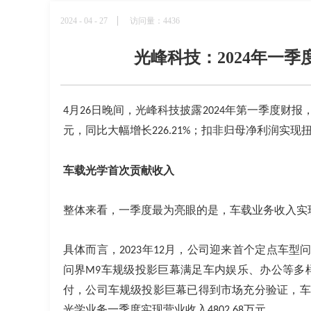
2024 - 04 - 27
访问量：4436
光峰科技：2024年一季
月
日晚间，光峰科技
披露
年第一季度财报
4
26
2024
元，同比大幅增长
；扣非归母净利润实现
226.21%
车载光学首次贡献收入
整体来看，一季度最为亮眼的是，车载业务收入实
具体而言，
年
月，公司迎来首个定点车型
2023
12
问界
车规级投影巨幕满足车内娱乐、办公等多
M9
付，公司车规级投影巨幕已得到市场充分验证，车
光学业务一季度实现营业收入
万元。
4802.68