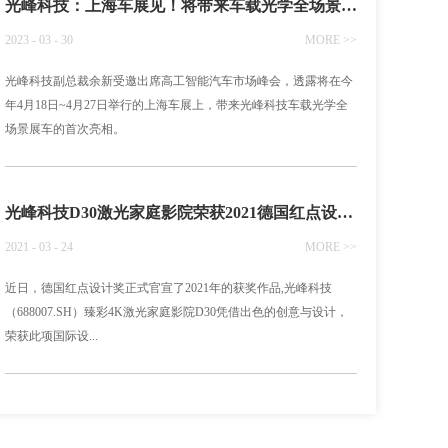
光峰科技：上海车展见！将带来车载光学全场景展车
2023 - 03 - 30
MORE >>
光峰科技副总裁余新受邀出席高工智能汽车市场峰会，透露将在今
年4月18日~4月27日举行的上海车展上，带来光峰科技车载光学全
场景展车的首次亮相。
光峰科技D30激光家庭影院荣获2021德国红点设计大奖
2021 - 03 - 24
MORE >>
近日，德国红点设计奖正式官宣了2021年的获奖作品,光峰科技
（688007.SH）臻彩4K激光家庭影院D30凭借出色的创意与设计，
荣获此项国际设...