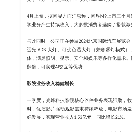
月上旬，据问界方面消息称，问界
上市三个月
4
M9
学业务产生持续收入，大多数消费者选购了搭载激
与此同时，公司正在参展
北京国际汽车展览会
2024
远光 
大灯、可变色温大灯（兼容雾灯模式）
ADB 
体，满足照明、显示、安全和娱乐等多样化需求。
翻倍，可实现
交互等优势。
AI
影院业务收入稳健增长
一季度，光峰科技影院核心器件业务表现强劲，收
时，优质影片驱动观影需求持续释放，电影市场发
好发展，实现营业收入
亿元，同比增长
。
1.53
21%